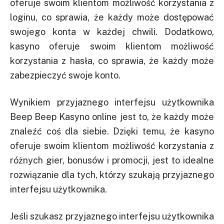
oferuje swoim klientom możliwość korzystania z
loginu, co sprawia, że każdy może dostępować
swojego konta w każdej chwili. Dodatkowo,
kasyno oferuje swoim klientom możliwość
korzystania z hasła, co sprawia, że każdy może
zabezpieczyć swoje konto.
Wynikiem przyjaznego interfejsu użytkownika
Beep Beep Kasyno online jest to, że każdy może
znaleźć coś dla siebie. Dzięki temu, że kasyno
oferuje swoim klientom możliwość korzystania z
różnych gier, bonusów i promocji, jest to idealne
rozwiązanie dla tych, którzy szukają przyjaznego
interfejsu użytkownika.
Jeśli szukasz przyjaznego interfejsu użytkownika