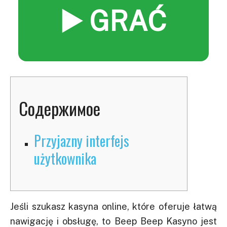
▶️ GRAĆ
Содержимое
Przyjazny interfejs
użytkownika
Jeśli szukasz kasyna online, które oferuje łatwą
nawigację i obsługę, to Beep Beep Kasyno jest