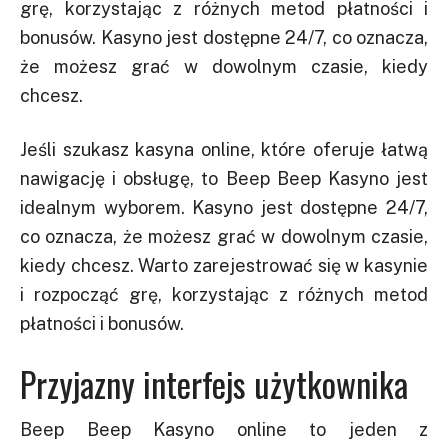
grę, korzystając z różnych metod płatności i
bonusów. Kasyno jest dostępne 24/7, co oznacza,
że możesz grać w dowolnym czasie, kiedy
chcesz.
Jeśli szukasz kasyna online, które oferuje łatwą
nawigację i obsługę, to Beep Beep Kasyno jest
idealnym wyborem. Kasyno jest dostępne 24/7,
co oznacza, że możesz grać w dowolnym czasie,
kiedy chcesz. Warto zarejestrować się w kasynie
i rozpocząć grę, korzystając z różnych metod
płatności i bonusów.
Przyjazny interfejs użytkownika
Beep Beep Kasyno online to jeden z