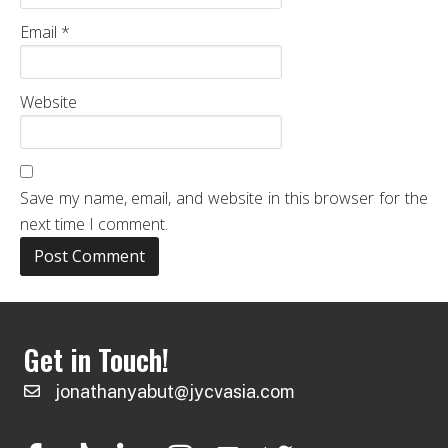
Email
*
Website
Save my name, email, and website in this browser for the
next time I comment.
Get in Touch!
jonathanyabut@jycvasia.com