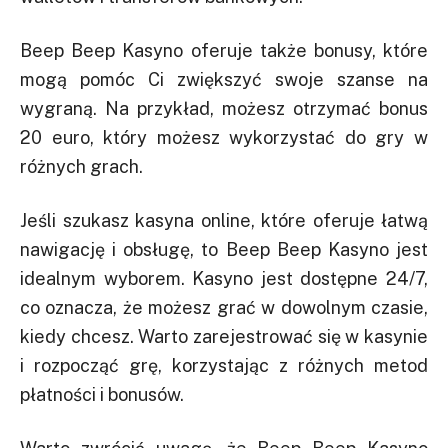
Beep Beep Kasyno oferuje także bonusy, które
mogą pomóc Ci zwiększyć swoje szanse na
wygraną. Na przykład, możesz otrzymać bonus
20 euro, który możesz wykorzystać do gry w
różnych grach.
Jeśli szukasz kasyna online, które oferuje łatwą
nawigację i obsługę, to Beep Beep Kasyno jest
idealnym wyborem. Kasyno jest dostępne 24/7,
co oznacza, że możesz grać w dowolnym czasie,
kiedy chcesz. Warto zarejestrować się w kasynie
i rozpocząć grę, korzystając z różnych metod
płatności i bonusów.