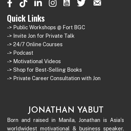
Quick Links
-> Public Workshops @ Fort BGC
-> Invite Jon for Private Talk
-> 24/7 Online Courses
-> Podcast
-> Motivational Videos
-> Shop for Best-Selling Books
-> Private Career Consultation with Jon
JONATHAN YABUT
Born and raised in Manila, Jonathan is Asia’s
worldwidest motivational & business speaker.