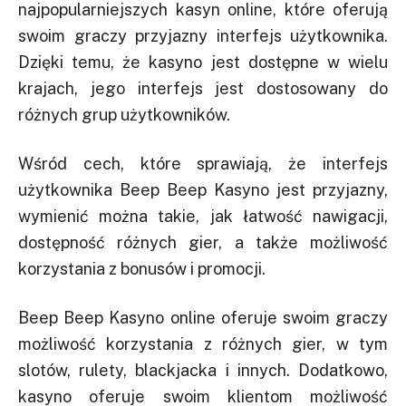
najpopularniejszych kasyn online, które oferują
swoim graczy przyjazny interfejs użytkownika.
Dzięki temu, że kasyno jest dostępne w wielu
krajach, jego interfejs jest dostosowany do
różnych grup użytkowników.
Wśród cech, które sprawiają, że interfejs
użytkownika Beep Beep Kasyno jest przyjazny,
wymienić można takie, jak łatwość nawigacji,
dostępność różnych gier, a także możliwość
korzystania z bonusów i promocji.
Beep Beep Kasyno online oferuje swoim graczy
możliwość korzystania z różnych gier, w tym
slotów, rulety, blackjacka i innych. Dodatkowo,
kasyno oferuje swoim klientom możliwość