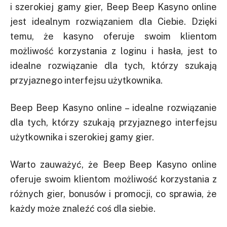
i szerokiej gamy gier, Beep Beep Kasyno online
jest idealnym rozwiązaniem dla Ciebie. Dzięki
temu, że kasyno oferuje swoim klientom
możliwość korzystania z loginu i hasła, jest to
idealne rozwiązanie dla tych, którzy szukają
przyjaznego interfejsu użytkownika.
Beep Beep Kasyno online – idealne rozwiązanie
dla tych, którzy szukają przyjaznego interfejsu
użytkownika i szerokiej gamy gier.
Warto zauważyć, że Beep Beep Kasyno online
oferuje swoim klientom możliwość korzystania z
różnych gier, bonusów i promocji, co sprawia, że
każdy może znaleźć coś dla siebie.