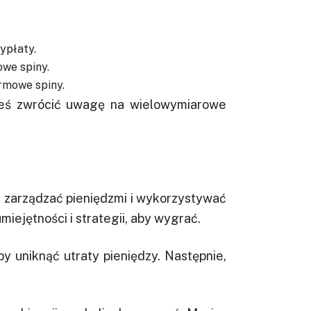
ypłaty.
owe spiny.
rmowe spiny.
neś zwrócić uwagę na wielowymiarowe
k zarządzać pieniędzmi i wykorzystywać
iejętności i strategii, aby wygrać.
y uniknąć utraty pieniędzy. Następnie,