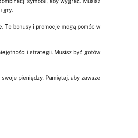
ombinacji symboli, aby wygrać. Musisz
i gry.
ine. Te bonusy i promocje mogą pomóc w
ejętności i strategii. Musisz być gotów
swoje pieniędzy. Pamiętaj, aby zawsze