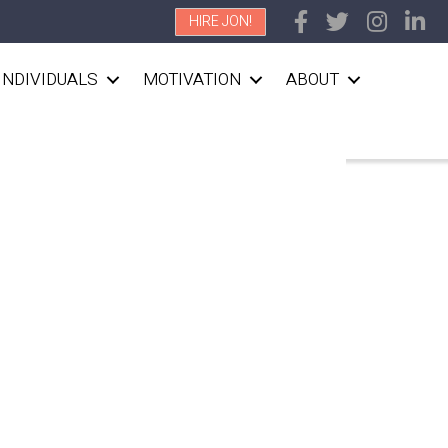
HIRE JON!
INDIVIDUALS
MOTIVATION
ABOUT