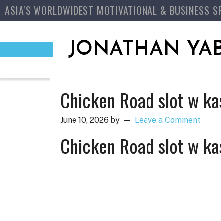
ASIA'S WORLDWIDEST MOTIVATIONAL & BUSINESS S
JONATHAN YA
Chicken Road slot w ka
June 10, 2026
by
Leave a Comment
Chicken Road slot w ka