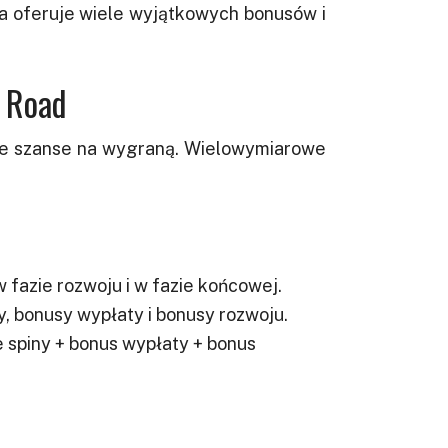
ra oferuje wiele wyjątkowych bonusów i
 Road
je szanse na wygraną. Wielowymiarowe
fazie rozwoju i w fazie końcowej.
 bonusy wypłaty i bonusy rozwoju.
spiny + bonus wypłaty + bonus