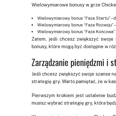
Wielowymiarowe bonusy w grze Chicken
Wielowymiarowy bonus “Faza Startu” – do
Wielowymiarowy bonus “Faza Rozwoju” – d
Wielowymiarowy bonus “Faza Końcowa” – 
Zatem, jeśli chcesz zwiększyć swoj
bonusy, które mogą być dostępne w róż
Zarządzanie pieniędzmi i s
Jeśli chcesz zwiększyć swoje szanse n
strategię gry. Warto pamiętać, że w kas
Pierwszym krokiem jest ustalenie budż
musisz wybrać strategię gry, która będ