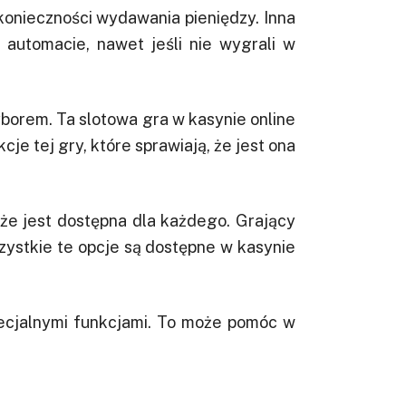
konieczności wydawania pieniędzy. Inna
 automacie, nawet jeśli nie wygrali w
yborem. Ta slotowa gra w kasynie online
je tej gry, które sprawiają, że jest ona
 że jest dostępna dla każdego. Grający
zystkie te opcje są dostępne w kasynie
specjalnymi funkcjami. To może pomóc w