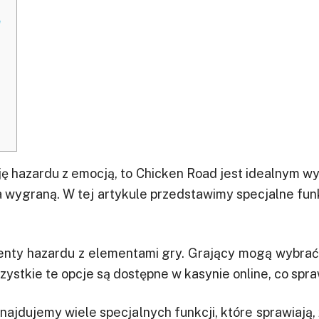
w
asję hazardu z emocją, to Chicken Road jest idealnym w
a wygraną. W tej artykule przedstawimy specjalne funkc
enty hazardu z elementami gry. Grający mogą wybrać
zystkie te opcje są dostępne w kasynie online, co spra
ajdujemy wiele specjalnych funkcji, które sprawiają, 