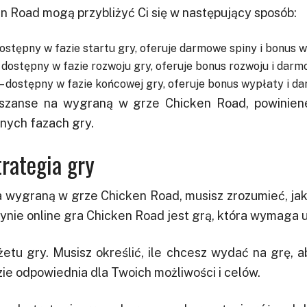
 Road mogą przybliżyć Ci się w następujący sposób:
stępny w fazie startu gry, oferuje darmowe spiny i bonus w
ostępny w fazie rozwoju gry, oferuje bonus rozwoju i darm
dostępny w fazie końcowej gry, oferuje bonus wypłaty i da
e szanse na wygraną w grze Chicken Road, powinie
nych fazach gry.
trategia gry
a wygraną w grze Chicken Road, musisz zrozumieć, ja
ynie online gra Chicken Road jest grą, która wymaga um
etu gry. Musisz określić, ile chcesz wydać na grę, ab
zie odpowiednia dla Twoich możliwości i celów.