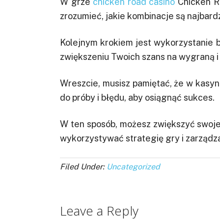
W grze
chicken road casino
Chicken Ro
zrozumieć, jakie kombinacje są najbardz
Kolejnym krokiem jest wykorzystanie b
zwiększeniu Twoich szans na wygraną i
Wreszcie, musisz pamiętać, że w kasyni
do próby i błędu, aby osiągnąć sukces.
W ten sposób, możesz zwiększyć swoje
wykorzystywać strategię gry i zarządza
Filed Under:
Uncategorized
Leave a Reply