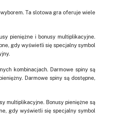
m wyborem. Ta slotowa gra oferuje wiele
y pieniężne i bonusy multiplikacyjne.
pne, gdy wyświetli się specjalny symbol
yjny.
óżnych kombinacjach. Darmowe spiny są
 pieniężny. Darmowe spiny są dostępne,
y multiplikacyjne. Bonusy pieniężne są
ne, gdy wyświetli się specjalny symbol