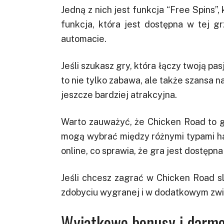
Jedną z nich jest funkcja “Free Spins
funkcja, która jest dostępna w tej g
automacie.
Jeśli szukasz gry, która łączy twoją p
to nie tylko zabawa, ale także szansa n
jeszcze bardziej atrakcyjna.
Warto zauważyć, że Chicken Road to gr
mogą wybrać między różnymi typami haz
online, co sprawia, że gra jest dostępn
Jeśli chcesz zagrać w Chicken Road sl
zdobyciu wygranej i w dodatkowym zwi
Wyjątkowe bonusy i darmo