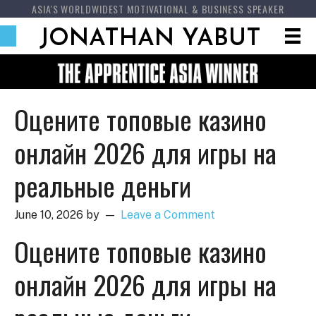
ASIA'S WORLDWIDEST MOTIVATIONAL & BUSINESS SPEAKER
JONATHAN YABUT
Оцените топовые казино
онлайн 2026 для игры на
реальные деньги
June 10, 2026
by
Leave a Comment
Оцените топовые казино
онлайн 2026 для игры на