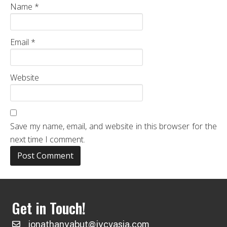
Name
*
Email
*
Website
Save my name, email, and website in this browser for the
next time I comment.
Get in Touch!
jonathanyabut@jycvasia.com