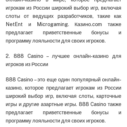
игрокам из России широкий выбор игр, включая
слоты от ведущих разработчиков, такие как
NetEnt и Microgaming. Казино.com также
предлагает приветственные бонусы и
программу лояльности для своих игроков.
2. 888 Casino – лучшее онлайн-казино для
игроков из России
888 Casino – это еще один популярный онлайн-
казино, которое предлагает игрокам из России
широкий выбор игр, включая слоты, карточные
игры и другие азартные игры. 888 Casino также
предлагает приветственные бонусы и
программу лояльности для своих игроков.