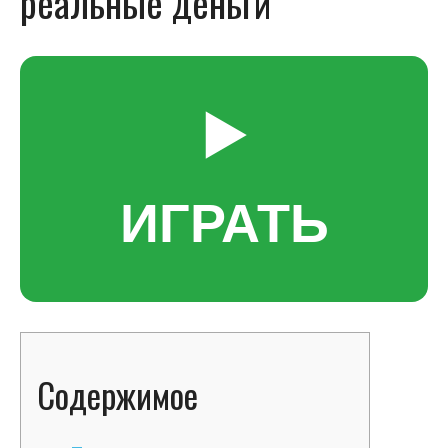
реальные деньги
▶️
ИГРАТЬ
Содержимое