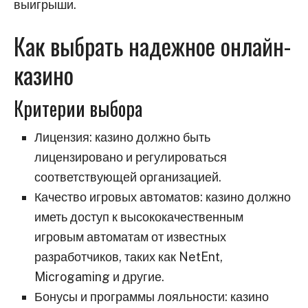
выигрыши.
Как выбрать надежное онлайн-
казино
Критерии выбора
Лицензия: казино должно быть
лицензировано и регулироваться
соответствующей организацией.
Качество игровых автоматов: казино должно
иметь доступ к высококачественным
игровым автоматам от известных
разработчиков, таких как NetEnt,
Microgaming и другие.
Бонусы и программы лояльности: казино