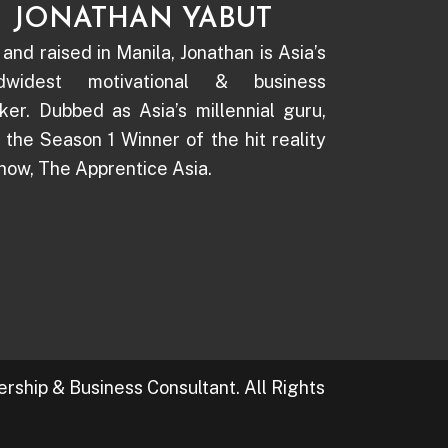
JONATHAN YABUT
and raised in Manila, Jonathan is Asia’s
ldwidest motivational & business
ker. Dubbed as Asia’s millennial guru,
s the Season 1 Winner of the hit reality
how, The Apprentice Asia.
rship & Business Consultant. All Rights