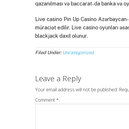
qazanılması və baccarat-da banka və oyu
Live casino Pin Up Casino Azərbaycan-d
müraciət edilir. Live casino oyunları əs
blackjack daxil olunur.
Filed Under:
Uncategorized
Leave a Reply
Your email address will not be published.
Requ
Comment
*