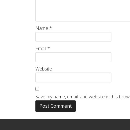
Name
*
Email
*
Website
Save my name, email, and website in this brow