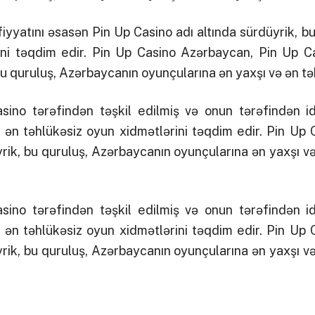
yyatını əsasən Pin Up Casino adı altında sürdüyrik, b
ini təqdim edir. Pin Up Casino Azərbaycan, Pin Up Ca
Bu quruluş, Azərbaycanın oyunçularına ən yaxşı və ən tə
no tərəfindən təşkil edilmiş və onun tərəfindən id
 ən təhlükəsiz oyun xidmətlərini təqdim edir. Pin Up 
rik, bu quruluş, Azərbaycanın oyunçularına ən yaxşı v
no tərəfindən təşkil edilmiş və onun tərəfindən id
 ən təhlükəsiz oyun xidmətlərini təqdim edir. Pin Up 
rik, bu quruluş, Azərbaycanın oyunçularına ən yaxşı v