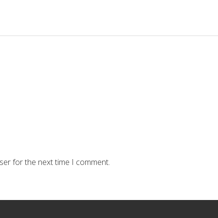
ser for the next time I comment.