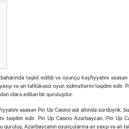
baharında təşkil edilib və oyunçu kəşfiyyatını əsasən
yaxşı və ən təhlükəsiz oyun xidmətlərini təqdim edir. 
dən idarə edilən bir quruluşdur.
yyatını əsasən Pin Up Casino adı altında sürdüyrik, b
ini təqdim edir. Pin Up Casino Azərbaycan, Pin Up Ca
Bu quruluş, Azərbaycanın oyunçularına ən yaxşı və ən tə